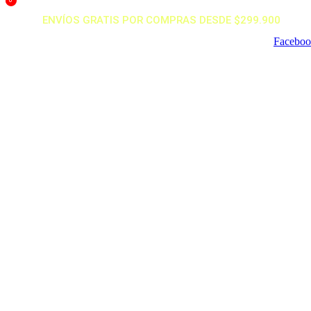
0
Ir
ENVÍOS GRATIS POR COMPRAS DESDE $299.900
al
contenido
Facebo