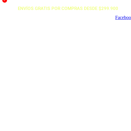
0
Ir
ENVÍOS GRATIS POR COMPRAS DESDE $299.900
al
contenido
Facebo